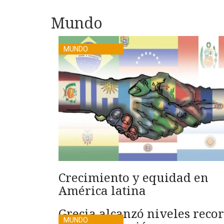
Mundo
MUNDO
Crecimiento y equidad en
América latina
Grecia alcanzó niveles reco
MUNDO