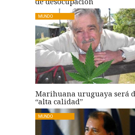
de desocupación
MUNDO
Marihuana uruguaya será 
“alta calidad”
MUNDO