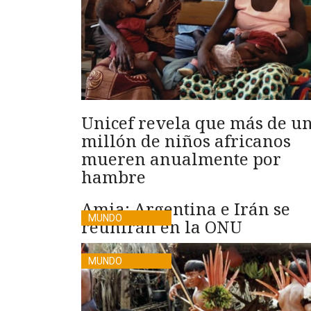
Unicef revela que más de u
millón de niños africanos
mueren anualmente por
hambre
Amia: Argentina e Irán se
MUNDO
reunirán en la ONU
MUNDO