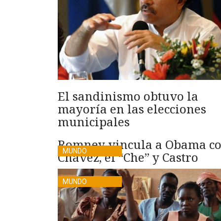
El sandinismo obtuvo la
mayoría en las elecciones
municipales
Romney vincula a Obama c
MUNDO
Chávez, el “Che” y Castro
MUNDO