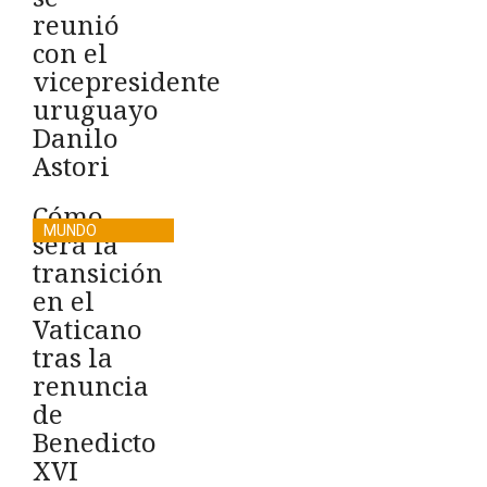
reunió
con el
vicepresidente
uruguayo
Danilo
Astori
Cómo
MUNDO
será la
transición
en el
Vaticano
tras la
renuncia
de
Benedicto
XVI