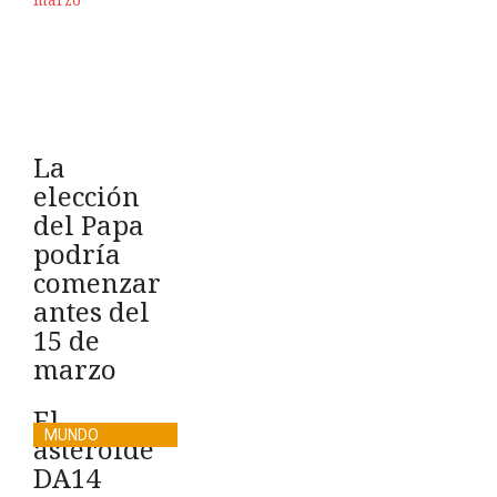
La
elección
del Papa
podría
comenzar
antes del
15 de
marzo
El
MUNDO
asteroide
DA14