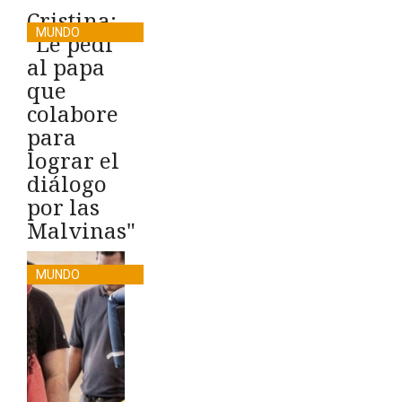
Cristina:
MUNDO
"Le pedí
al papa
que
colabore
para
lograr el
diálogo
por las
Malvinas"
MUNDO