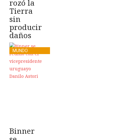
rozó la
Tierra
sin
producir
daños
MUNDO
Binner
se