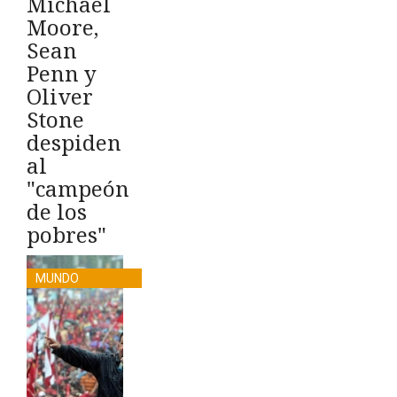
Michael
Moore,
Sean
Penn y
Oliver
Stone
despiden
al
"campeón
de los
pobres"
MUNDO