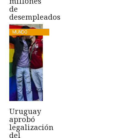
millones
de
desempleados
MUNDO
Uruguay
aprobó
legalización
del