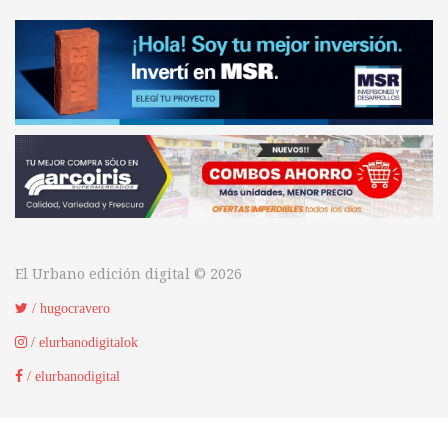
El Urbano edición digital © 2026
/ hugocravero
/ elurbanodigitalok
/ elurbanodigital