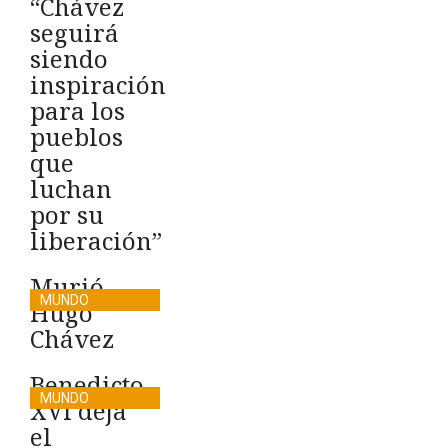
“Chávez
seguirá
siendo
inspiración
para los
pueblos
que
luchan
por su
liberación”
Murió
MUNDO
Hugo
Chávez
Benedicto
MUNDO
XVI deja
el