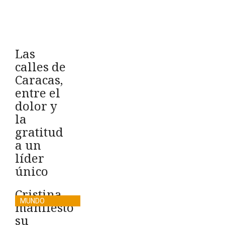
Las
calles de
Caracas,
entre el
dolor y
la
gratitud
a un
líder
único
Cristina
MUNDO
manifestó
su