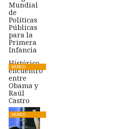
Mundial
de
Políticas
Públicas
para la
Primera
Infancia
Histórico
MUNDO
encuentro
entre
Obama y
Raúl
Castro
MUNDO