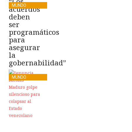
“Los
MUNDO
acuerdos
deben
ser
programáticos
para
asegurar
la
gobernabilidad”
MUNDO