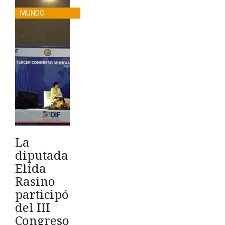
MUNDO
La
diputada
Elida
Rasino
participó
del III
Congreso