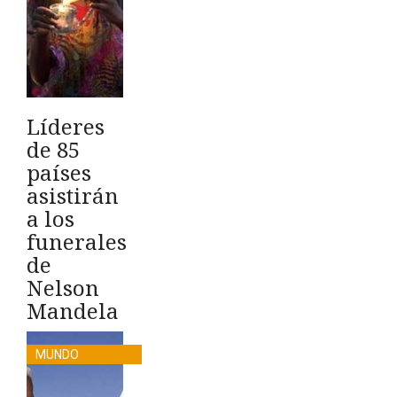
Líderes
de 85
países
asistirán
a los
funerales
de
Nelson
Mandela
MUNDO