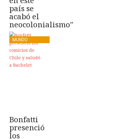
en este
país se
acabó el
neocolonialismo”
MUNDO
Bonfatti
presenció
los