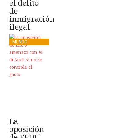
el delito
de
inmigración
ilegal
MUNDO
La
oposición
de EEUU