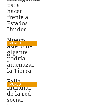
para
hacer
frente a
Estados
Unidos
Nuevo
MUNDO
asteroide
gigante
podría
amenazar
la Tierra
Falla
MUNDO
mundial
de la red
social