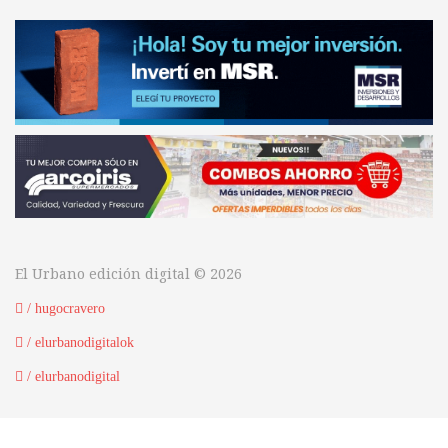
El Urbano edición digital © 2026
/ hugocravero
/ elurbanodigitalok
/ elurbanodigital