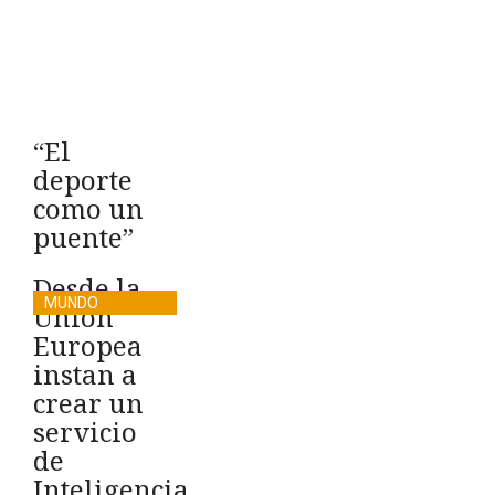
“El
deporte
como un
puente”
Desde la
MUNDO
Unión
Europea
instan a
crear un
servicio
de
Inteligencia