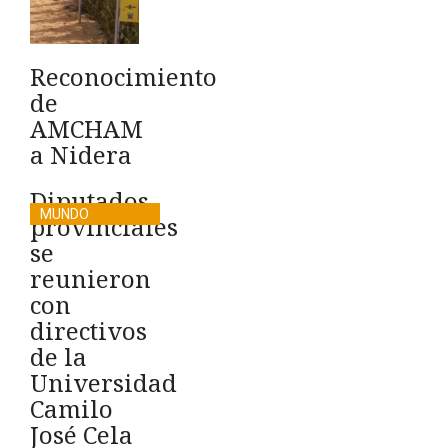
Reconocimiento
de
AMCHAM
a Nidera
Diputados
MUNDO
provinciales
se
reunieron
con
directivos
de la
Universidad
Camilo
José Cela