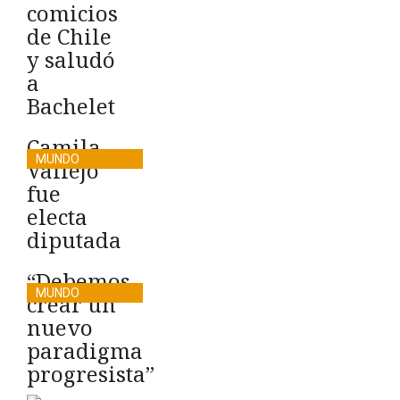
comicios
de Chile
y saludó
a
Bachelet
Camila
MUNDO
Vallejo
fue
electa
diputada
“Debemos
MUNDO
crear un
nuevo
paradigma
progresista”