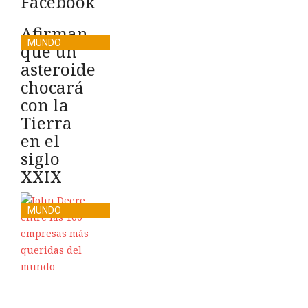
Facebook
Afirman
MUNDO
que un
asteroide
chocará
con la
Tierra
en el
siglo
XXIX
MUNDO