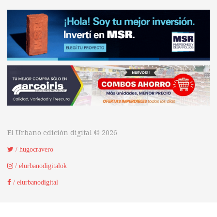
El Urbano edición digital © 2026
/ hugocravero
/ elurbanodigitalok
/ elurbanodigital