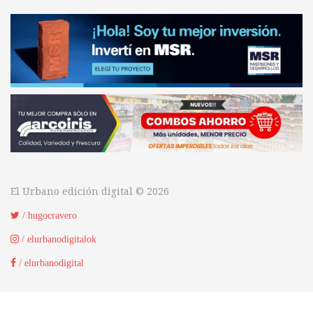
El Urbano edición digital © 2026
/ hugocravero
/ elurbanodigitalok
/ elurbanodigital