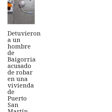
Detuvieron
a un
hombre
de
Baigorria
acusado
de robar
en una
vivienda
de
Puerto
San
Martín