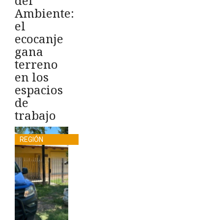
del
Ambiente:
el
ecocanje
gana
terreno
en los
espacios
de
trabajo
REGIÓN