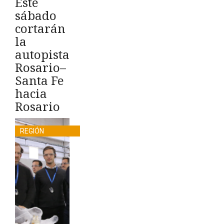
Este
sábado
cortarán
la
autopista
Rosario–
Santa Fe
hacia
Rosario
REGIÓN