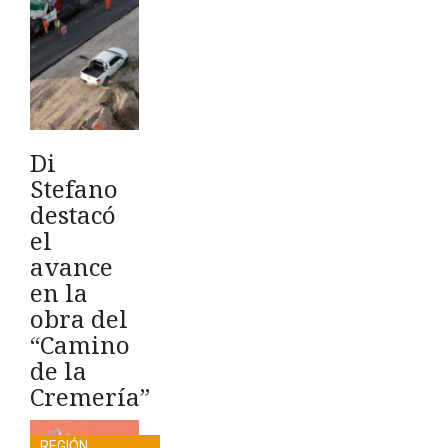
Di
Stefano
destacó
el
avance
en la
obra del
“Camino
de la
Cremería”
REGIÓN