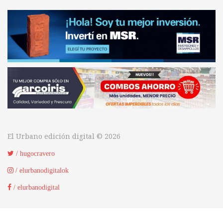
El Urbano edición digital © 2026
/ hugocravero
/ elurbanodigitalok
/ elurbanodigital