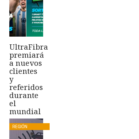
UltraFibra
premiará
a nuevos
clientes
y
referidos
durante
el
mundial
REGIÓN