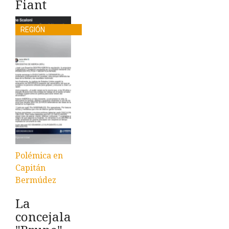
Fiant
REGIÓN
Polémica en
Capitán
Bermúdez
La
concejala