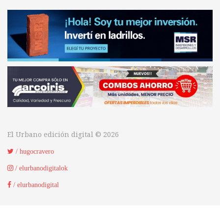
El Urbano edición digital © 2026
/ hugocravero
/ elurbanodigitalok
/ elurbanodigital