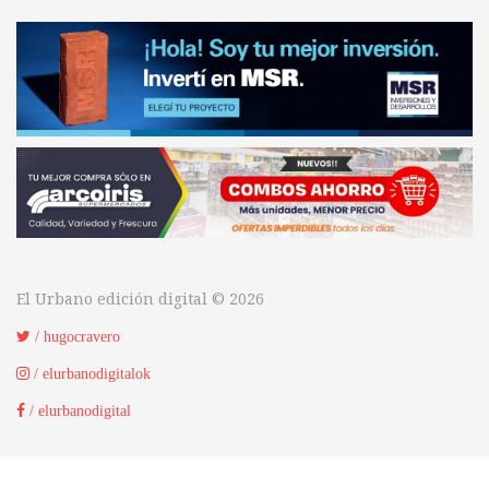
El Urbano edición digital © 2026
/ hugocravero
/ elurbanodigitalok
/ elurbanodigital