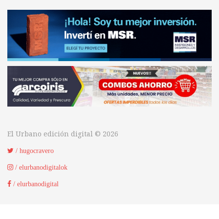
El Urbano edición digital © 2026
/ hugocravero
/ elurbanodigitalok
/ elurbanodigital