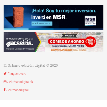
El Urbano edición digital © 2026
/ hugocravero
/ elurbanodigitalok
/ elurbanodigital