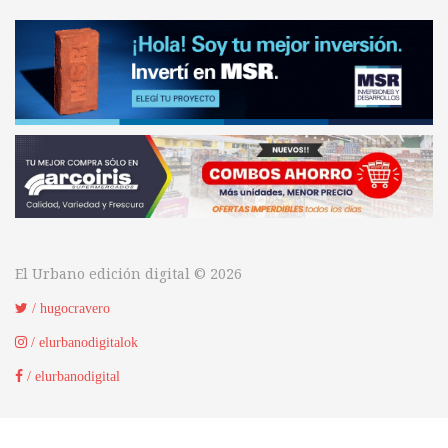
El Urbano edición digital © 2026
/ hugocravero
/ elurbanodigitalok
/ elurbanodigital