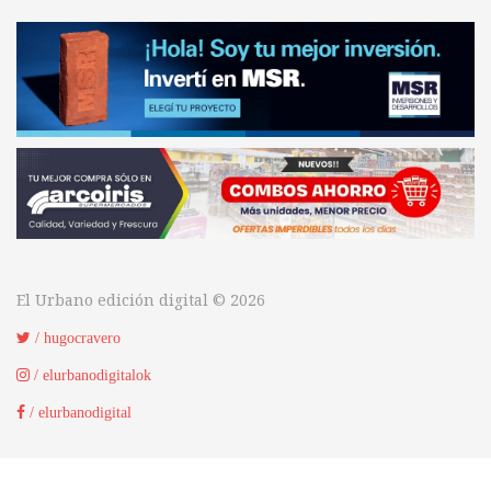
El Urbano edición digital © 2026
/ hugocravero
/ elurbanodigitalok
/ elurbanodigital