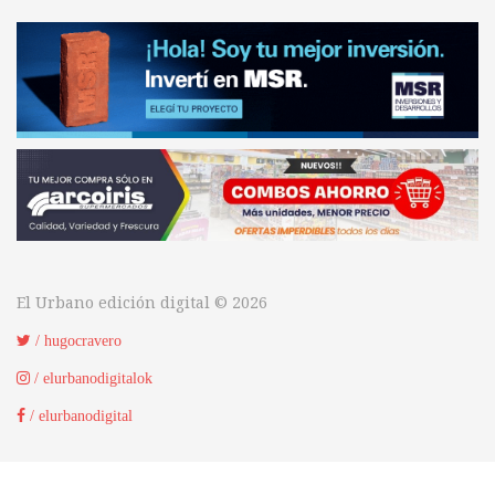
El Urbano edición digital © 2026
/ hugocravero
/ elurbanodigitalok
/ elurbanodigital