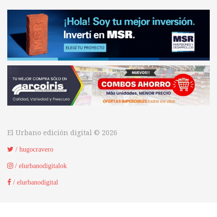
El Urbano edición digital © 2026
/ hugocravero
/ elurbanodigitalok
/ elurbanodigital