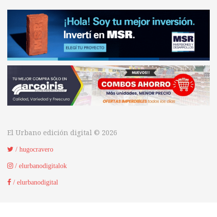
El Urbano edición digital © 2026
/ hugocravero
/ elurbanodigitalok
/ elurbanodigital