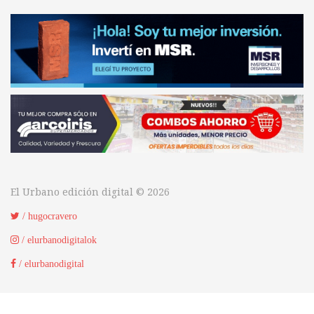
El Urbano edición digital © 2026
/ hugocravero
/ elurbanodigitalok
/ elurbanodigital