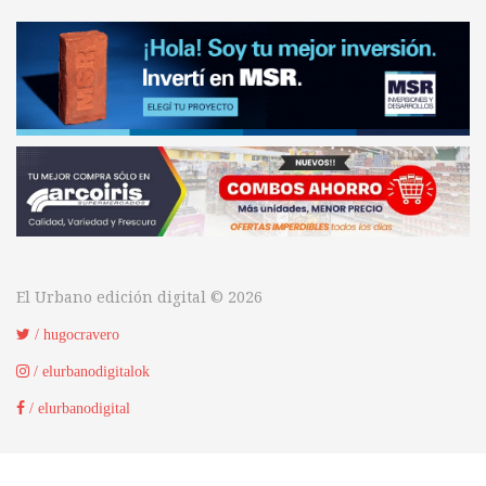
El Urbano edición digital © 2026
/ hugocravero
/ elurbanodigitalok
/ elurbanodigital