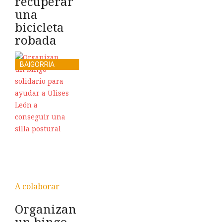
recuperar
una
bicicleta
robada
BAIGORRIA
A colaborar
Organizan
un bingo