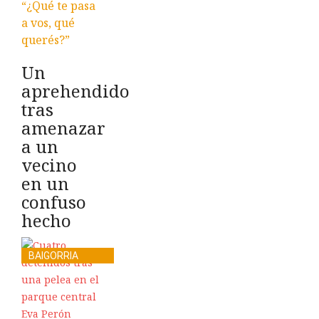
“¿Qué te pasa
a vos, qué
querés?”
Un
aprehendido
tras
amenazar
a un
vecino
en un
confuso
hecho
BAIGORRIA