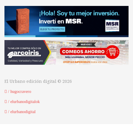
El Urbano edición digital © 2026
/ hugocravero
/ elurbanodigitalok
/ elurbanodigital