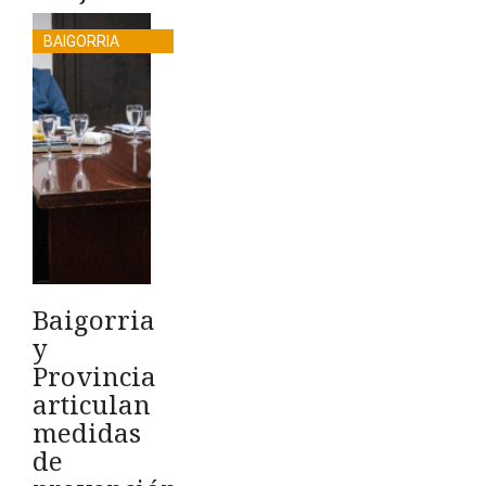
BAIGORRIA
Baigorria
y
Provincia
articulan
medidas
de