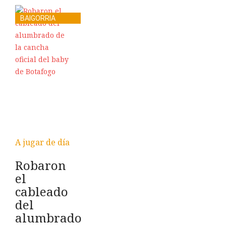
BAIGORRIA
A jugar de día
Robaron
el
cableado
del
alumbrado