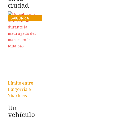
ciudad
BAIGORRIA
Límite entre
Baigorria e
Ybarlucea
Un
vehículo